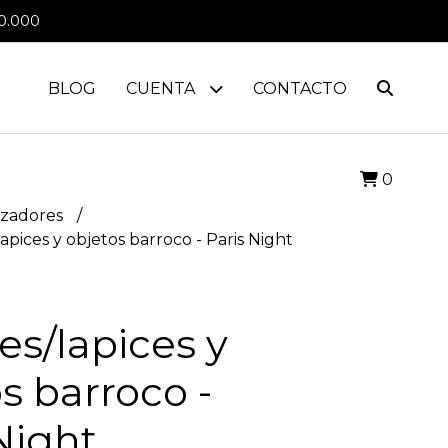
0.000
BLOG
CUENTA
CONTACTO
0
izadores
apices y objetos barroco - Paris Night
es/lapices y
s barroco -
Night