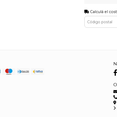
Calculá el cos
N
C