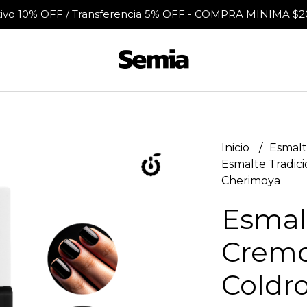
tivo 10% OFF / Transferencia 5% OFF - COMPRA MINIMA $2
Inicio
Esmalt
Esmalte Tradic
Cherimoya
Esmalt
Cremo
Coldr