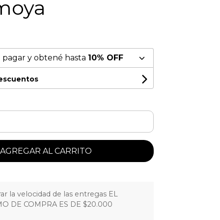
moya
 pagar y obtené hasta
10% OFF
descuentos
AGREGAR AL CARRITO
r la velocidad de las entregas EL
O DE COMPRA ES DE $20.000