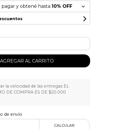
 pagar y obtené hasta
10% OFF
descuentos
AGREGAR AL CARRITO
r la velocidad de las entregas EL
O DE COMPRA ES DE $20.000
to de envío
CALCULAR