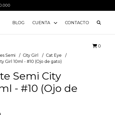
0.000
BLOG
CUENTA
CONTACTO
0
es Semi
City Girl
Cat Eye
y Girl 10ml - #10 (Ojo de gato)
te Semi City
0ml - #10 (Ojo de
0