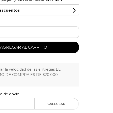
descuentos
AGREGAR AL CARRITO
r la velocidad de las entregas EL
O DE COMPRA ES DE $20.000
to de envío
CALCULAR