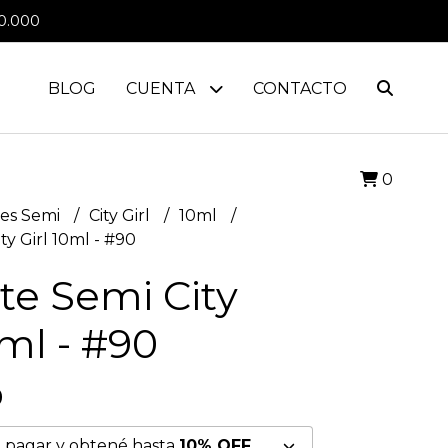
0.000
BLOG
CUENTA
CONTACTO
0
es Semi
City Girl
10ml
ty Girl 10ml - #90
te Semi City
0ml - #90
0
 pagar y obtené hasta
10% OFF