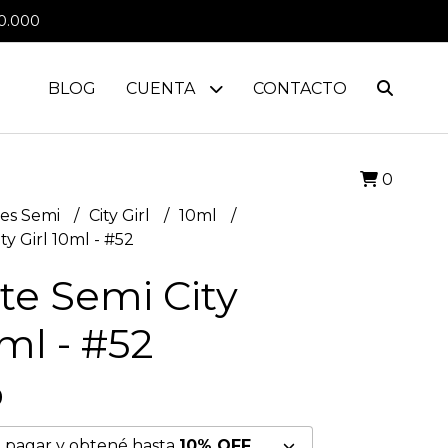
0.000
BLOG
CUENTA
CONTACTO
0
es Semi
City Girl
10ml
ty Girl 10ml - #52
te Semi City
0ml - #52
0
 pagar y obtené hasta
10% OFF