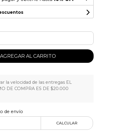
descuentos
AGREGAR AL CARRITO
r la velocidad de las entregas EL
O DE COMPRA ES DE $20.000
to de envío
CALCULAR