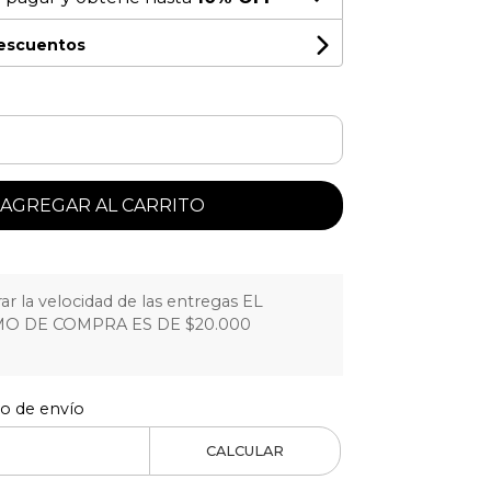
descuentos
AGREGAR AL CARRITO
r la velocidad de las entregas EL
O DE COMPRA ES DE $20.000
to de envío
CALCULAR