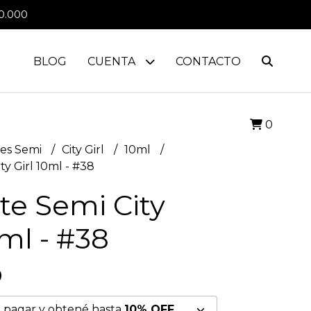
0.000
BLOG
CUENTA
CONTACTO
0
es Semi
City Girl
10ml
ty Girl 10ml - #38
te Semi City
0ml - #38
0
 pagar y obtené hasta
10% OFF