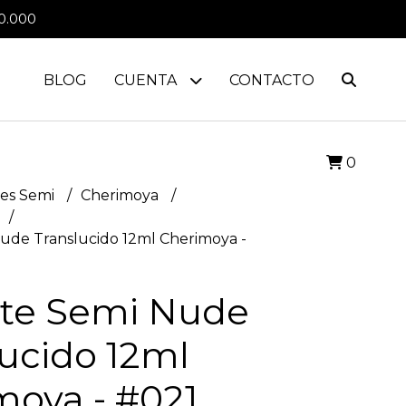
0.000
BLOG
CUENTA
CONTACTO
0
es Semi
Cherimoya
ude Translucido 12ml Cherimoya -
te Semi Nude
ucido 12ml
moya - #021