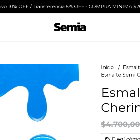
tivo 10% OFF / Transferencia 5% OFF - COMPRA MINIMA $2
Inicio
Esmalt
Esmalte Semi. C
Esmal
Cherim
$4.700,00
Elegí cómo