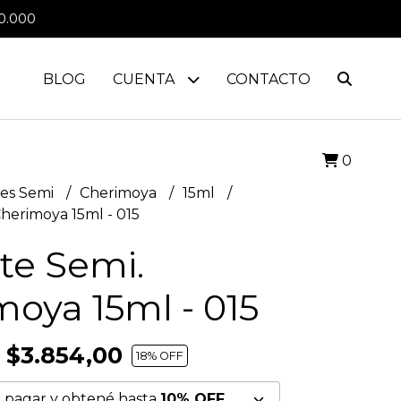
0.000
BLOG
CUENTA
CONTACTO
0
es Semi
Cherimoya
15ml
herimoya 15ml - 015
te Semi.
oya 15ml - 015
$3.854,00
18
% OFF
 pagar y obtené hasta
10% OFF