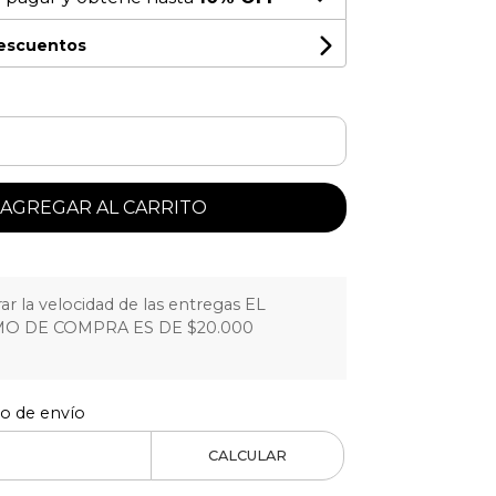
descuentos
AGREGAR AL CARRITO
r la velocidad de las entregas EL
O DE COMPRA ES DE $20.000
to de envío
CALCULAR