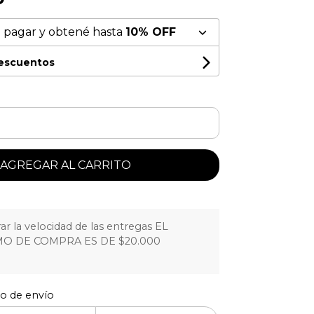
 pagar y obtené hasta
10% OFF
descuentos
AGREGAR AL CARRITO
r la velocidad de las entregas EL
O DE COMPRA ES DE $20.000
to de envío