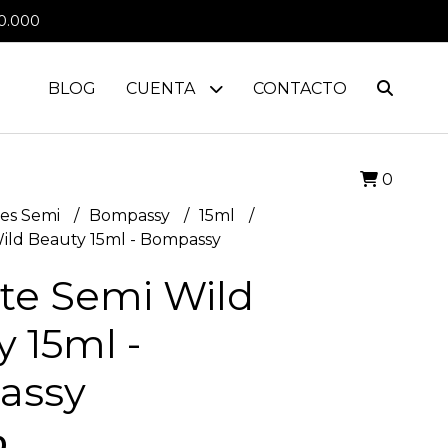
0.000
BLOG
CUENTA
CONTACTO
0
es Semi
Bompassy
15ml
ild Beauty 15ml - Bompassy
te Semi Wild
 15ml -
assy
0