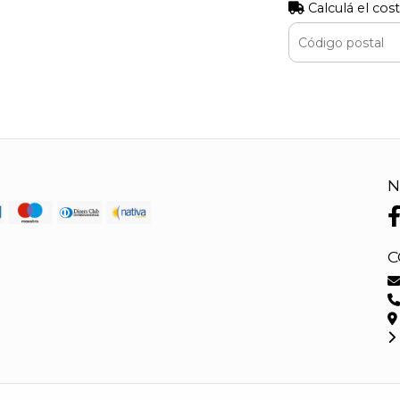
Calculá el cos
N
C