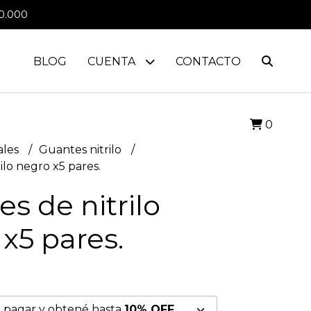
0.000
BLOG
CUENTA
CONTACTO
0
ales
Guantes nitrilo
ilo negro x5 pares.
s de nitrilo
x5 pares.
 pagar y obtené hasta
10% OFF