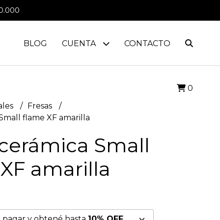
0.000
BLOG
CUENTA
CONTACTO
0
ales
Fresas
Small flame XF amarilla
 cerámica Small
XF amarilla
 pagar y obtené hasta
10% OFF