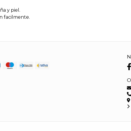
a y piel.
n facilmente.
N
C