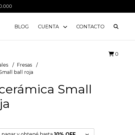
0.000
BLOG
CUENTA
CONTACTO
0
ales
Fresas
mall ball roja
 cerámica Small
ja
 pagar y obtené hasta
10% OFF