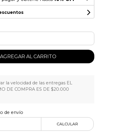
descuentos
AGREGAR AL CARRITO
r la velocidad de las entregas EL
O DE COMPRA ES DE $20.000
to de envío
CALCULAR