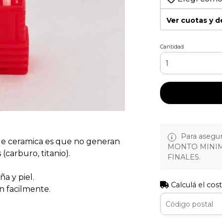
Ver cuotas y 
Cantidad
Para asegura
s de ceramica es que no generan
MONTO MINIM
(carburo, titanio).
FINALES.
a y piel.
Calculá el cos
n facilmente.