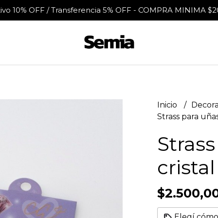
tivo 10% OFF / Transferencia 5% OFF - COMPRA MINIMA $2
Inicio
Decora
Strass para uñas
Strass
crista
$2.500,0
Elegí cómo