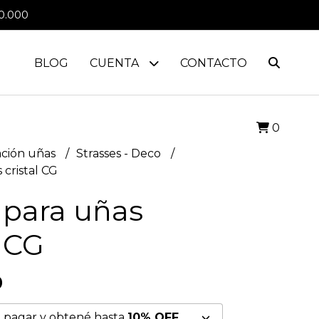
0.000
BLOG
CUENTA
CONTACTO
0
ción uñas
Strasses - Deco
 cristal CG
 para uñas
l CG
0
 pagar y obtené hasta
10% OFF