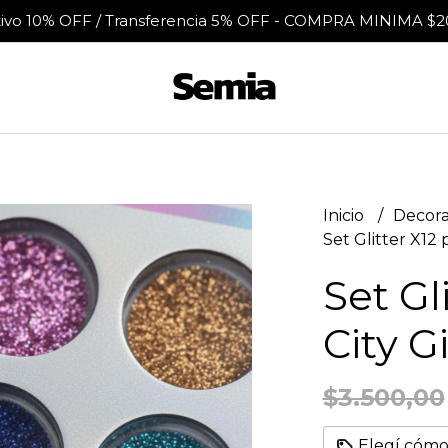
tivo 10% OFF / Transferencia 5% OFF - COMPRA MINIMA $2
Inicio
Decora
Set Glitter X12 p
Set Gl
City Gi
$3.500,00
Elegí cómo