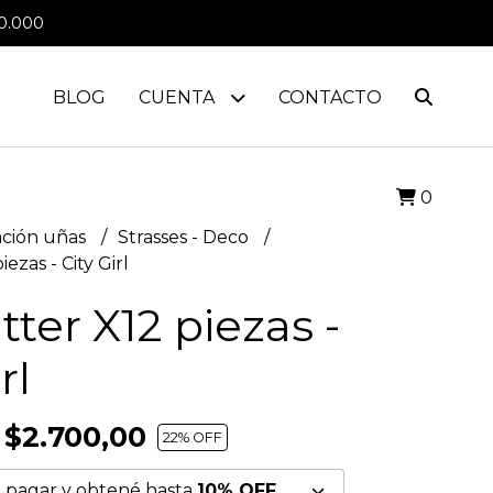
0.000
BLOG
CUENTA
CONTACTO
0
ción uñas
Strasses - Deco
iezas - City Girl
itter X12 piezas -
rl
$2.700,00
22
% OFF
 pagar y obtené hasta
10% OFF