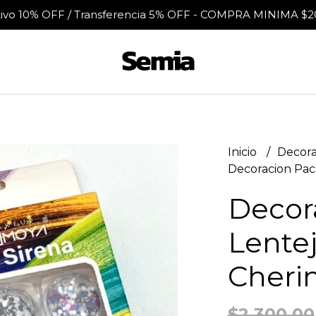
tivo 10% OFF / Transferencia 5% OFF - COMPRA MINIMA $2
Inicio
Decora
Decoracion Pack
Decor
Lentej
Cheri
$2.300,00