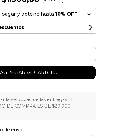
 pagar y obtené hasta
10% OFF
descuentos
AGREGAR AL CARRITO
r la velocidad de las entregas EL
O DE COMPRA ES DE $20.000
to de envío