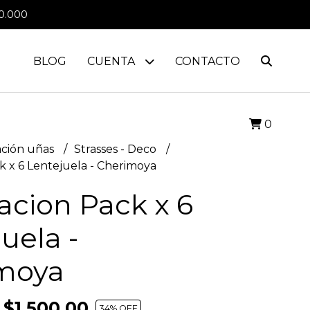
0.000
BLOG
CUENTA
CONTACTO
0
ción uñas
Strasses - Deco
 x 6 Lentejuela - Cherimoya
acion Pack x 6
uela -
moya
$1.500,00
34
% OFF