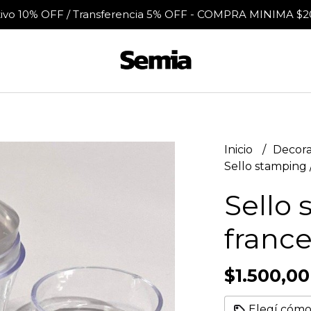
tivo 10% OFF / Transferencia 5% OFF - COMPRA MINIMA $2
Inicio
Decora
Sello stamping /
Sello 
france
$1.500,00
Elegí cómo