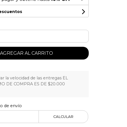
descuentos
AGREGAR AL CARRITO
r la velocidad de las entregas EL
O DE COMPRA ES DE $20.000
to de envío
CALCULAR