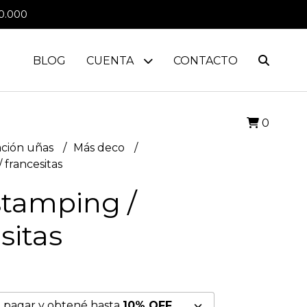
0.000
BLOG
CUENTA
CONTACTO
0
ción uñas
Más deco
 francesitas
stamping /
sitas
 pagar y obtené hasta
10% OFF