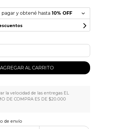
 pagar y obtené hasta
10% OFF
descuentos
AGREGAR AL CARRITO
r la velocidad de las entregas EL
O DE COMPRA ES DE $20.000
to de envío